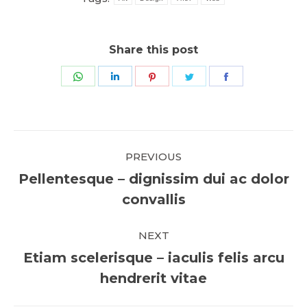
Share this post
Share
Share
Share
Share
Share
on
on
on
on
on
WhatsApp
LinkedIn
Pinterest
Twitter
Facebook
POST
PREVIOUS
NAVIGATION
Pellentesque – dignissim dui ac dolor
Previous
convallis
post:
NEXT
Etiam scelerisque – iaculis felis arcu
Next
hendrerit vitae
post: